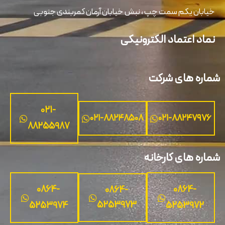
ابان یکم سمت چپ ، نبش خیابان آرمان کمربندی جنوبی
اد اعتماد الکترونیکی
ره های شرکت
021-
۰۲۱-۸۸۲۴۸۵۰۸
۰۲۱-۸۸۲۴۷۹۷
88255987
ره های کارخانه
0864-
0864-
0864-
5253973
5253974
5253972