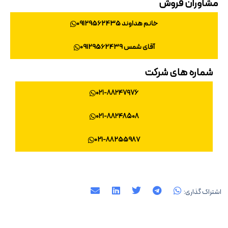
اوران فروش
خانم هداوند 09129562435
آقای شمس 09129562439
ماره های شرکت
۰۲۱-۸۸۲۴۷۹۷۶
۰۲۱-۸۸۲۴۸۵۰۸
021-88255987
اک گذاری: