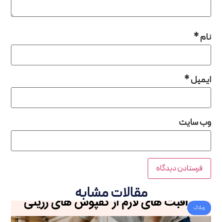
م
*
یمیل
*
‌ سایت
مقالات مشابه
وبلاگ