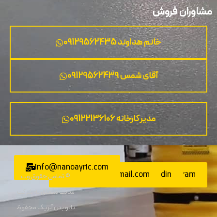
وران فروش
خانم هداوند 09129562435
آقای شمس 09129562439
مدیر کارخانه 09122136106
Info@nanoayric.com
Nanoayric@gmail.com
Linkedin
Instagram
© تمامی حقوق وب
سایت متعلق به شرکت
نانو بتن آیریک محفوظ