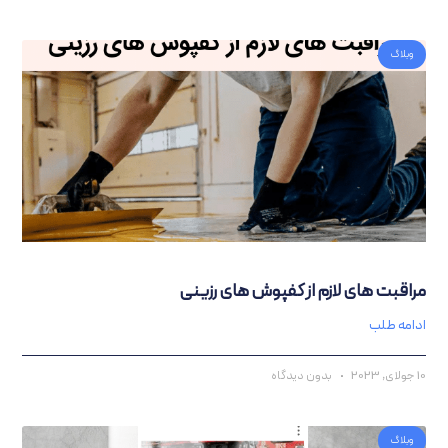
گ
ت‌ های لازم از کفپوش‌ های رزینی
 طلب
بدون دیدگاه
گ