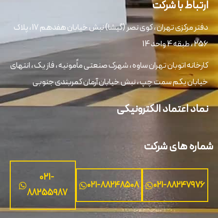
اط با شرکت
دفتر مرکزی تهران ، کوی نصر (گیشا) نبش خیابان هفدهم 17 ، پلاک
نه اتوبان تهران ساوه ، شهرک صنعتی ماًمونیه ، فاز یک ، انتهای
ن یکم سمت چپ ، نبش خیابان آرمان کمربندی جنوبی
 اعتماد الکترونیکی
 های شرکت
021-
۰۲۱-۸۸۲۴۸۵۰۸
۰۲۱-۸۸۲۴۷
88255987