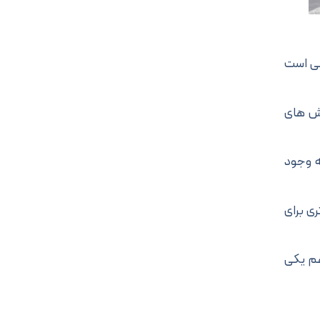
عی است
وش های
ه وجود
ی برای
هم یکی