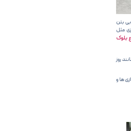
بی بتن
زی مثل
ع بلوک
نند روز
زی ها و