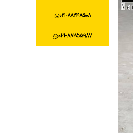
۰۲۱-۸۸۲۴۸۵۰۸
021-88255987